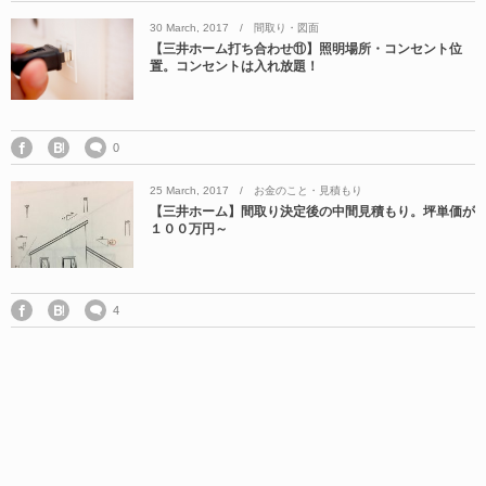
30
March
,
2017
間取り・図面
【三井ホーム打ち合わせ⑪】照明場所・コンセント位
置。コンセントは入れ放題！
0
25
March
,
2017
お金のこと・見積もり
【三井ホーム】間取り決定後の中間見積もり。坪単価が
１００万円～
4