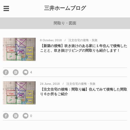
三井ホームブログ
間取り・図面
8
October
,
2018
注文住宅の後悔・失敗
【新築の後悔】吹き抜けのある家に１年住んで後悔した
ことと、吹き抜けリビングの間取りも紹介します！
4
24
June
,
2018
注文住宅の後悔・失敗
【注文住宅の後悔：間取り編】住んでみて後悔した間取
り６か所をご紹介
0