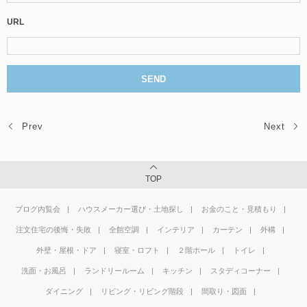
URL
Prev
Next
TOP
ブログ内覧会
ハウスメーカー選び・土地探し
お金のこと・見積もり
注文住宅の後悔・失敗
全館空調
インテリア
カーテン
外構
外壁・屋根・ドア
寝室・ロフト
２階ホール
トイレ
洗面・お風呂
ランドリールーム
キッチン
スタディコーナー
ダイニング
リビング・リビング階段
間取り・図面