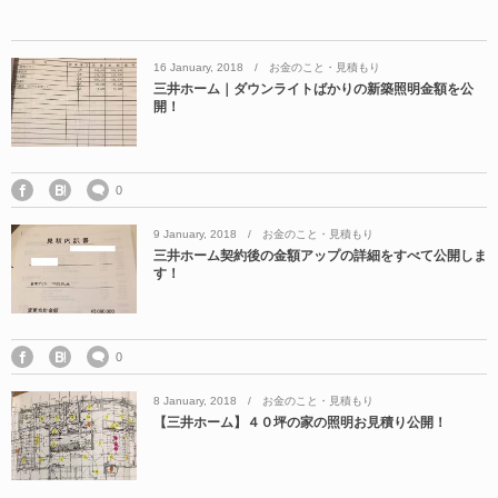
16
January
,
2018
お金のこと・見積もり
三井ホーム｜ダウンライトばかりの新築照明金額を公
開！
0
9
January
,
2018
お金のこと・見積もり
三井ホーム契約後の金額アップの詳細をすべて公開しま
す！
0
8
January
,
2018
お金のこと・見積もり
【三井ホーム】４０坪の家の照明お見積り公開！