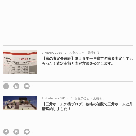
3
March
,
2018
お金のこと・見積もり
【家の査定失敗談】築１５年一戸建ての家を査定しても
らった！査定金額と査定方法を公開します。
0
15
February
,
2018
お金のこと・見積もり
【三井ホーム外構ブログ】破格の値段で三井ホームと外
構契約しました！
0