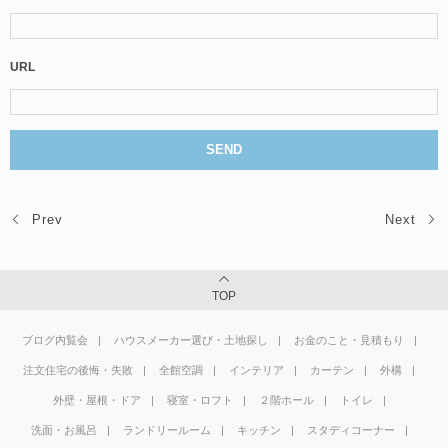
URL
Prev
Next
TOP
ブログ内覧会
ハウスメーカー選び・土地探し
お金のこと・見積もり
注文住宅の後悔・失敗
全館空調
インテリア
カーテン
外構
外壁・屋根・ドア
寝室・ロフト
２階ホール
トイレ
洗面・お風呂
ランドリールーム
キッチン
スタディコーナー