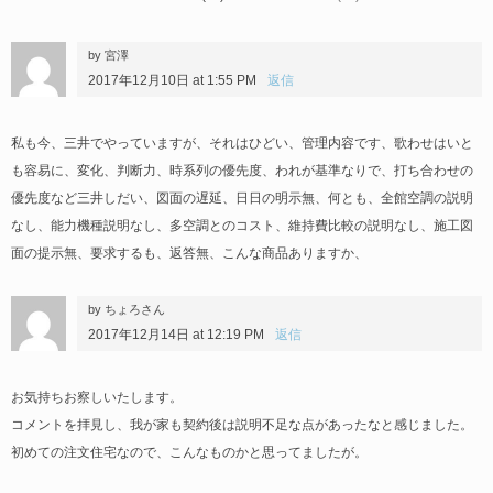
by 宮澤
2017年12月10日 at 1:55 PM
返信
私も今、三井でやっていますが、それはひどい、管理内容です、歌わせはいと
も容易に、変化、判断力、時系列の優先度、われが基準なりで、打ち合わせの
優先度など三井しだい、図面の遅延、日日の明示無、何とも、全館空調の説明
なし、能力機種説明なし、多空調とのコスト、維持費比較の説明なし、施工図
面の提示無、要求するも、返答無、こんな商品ありますか、
by ちょろさん
2017年12月14日 at 12:19 PM
返信
お気持ちお察しいたします。
コメントを拝見し、我が家も契約後は説明不足な点があったなと感じました。
初めての注文住宅なので、こんなものかと思ってましたが。