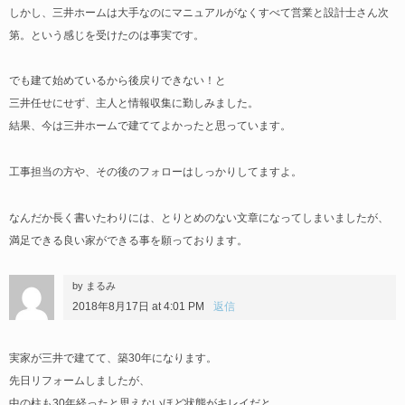
しかし、三井ホームは大手なのにマニュアルがなくすべて営業と設計士さん次
第。という感じを受けたのは事実です。
でも建て始めているから後戻りできない！と
三井任せにせず、主人と情報収集に勤しみました。
結果、今は三井ホームで建ててよかったと思っています。
工事担当の方や、その後のフォローはしっかりしてますよ。
なんだか長く書いたわりには、とりとめのない文章になってしまいましたが、
満足できる良い家ができる事を願っております。
by まるみ
2018年8月17日 at 4:01 PM
返信
実家が三井で建てて、築30年になります。
先日リフォームしましたが、
中の柱も30年経ったと思えないほど状態がキレイだと